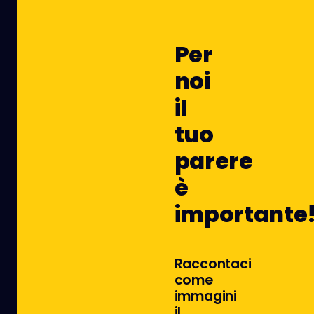
Per
noi
il
tuo
parere
è
importante
Raccontaci
come
immagini
il