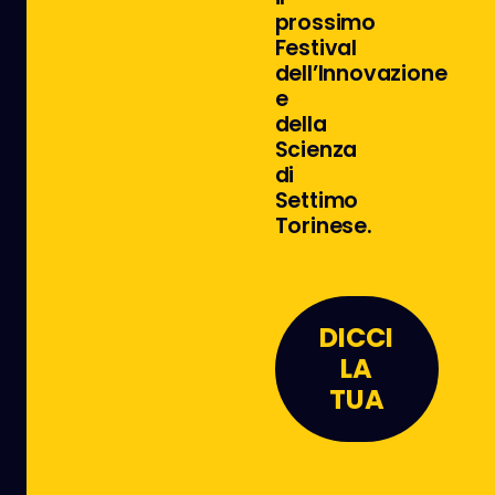
prossimo
Festival
dell’Innovazione
e
della
Scienza
di
Settimo
Torinese.
DICCI
LA
TUA