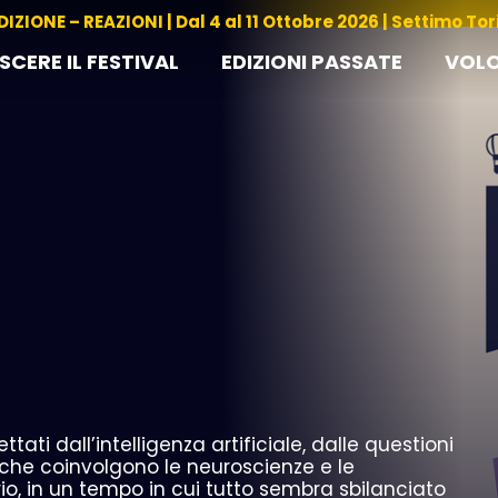
DIZIONE – REAZIONI | Dal 4 al 11 Ottobre 2026 | Settimo To
CERE IL FESTIVAL
EDIZIONI PASSATE
VOLO
ati dall’intelligenza artificiale, dalle questioni
che coinvolgono le neuroscienze e le
ibrio, in un tempo in cui tutto sembra sbilanciato