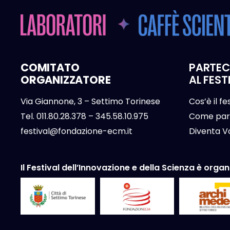
COMITATO
PARTEC
ORGANIZZATORE
AL FEST
Via Giannone, 3 – Settimo Torinese
Cos’è il fe
Tel.
011.80.28.378
–
345.58.10.975
Come par
festival@fondazione-ecm.it
Diventa V
Il Festival dell’Innovazione e della Scienza è orga