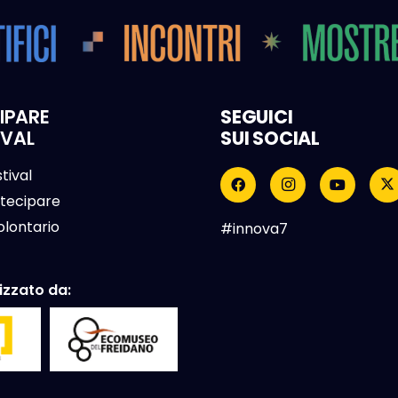
IPARE
SEGUICI
IVAL
SUI SOCIAL
stival
tecipare
olontario
#innova7
nizzato da: